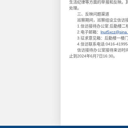
生活纪律等方面的举报和反映。
处理。
三、反映问题渠道
巡察期间，巡察组设立信访
1.信访接待办公室:后勤楼
2.电子邮箱：
lnut5xcz@sina
3.征求意见箱：后勤楼一楼
4.信访联系电话:0416-41995
信访接待办公室接待来访时间为每
止到2024年6月7日16:30。
党委
202